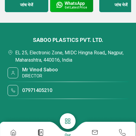
WhatsApp
जांच भेजें
जांच भेजें
Get Latest Price
SABOO PLASTICS PVT. LTD.
EL 25, Electronic Zone, MIDC Hingna Road,, Nagpur,
Maharashtra, 440016, India
Mr Vinod Saboo
DIRECTOR
07971405210
Our