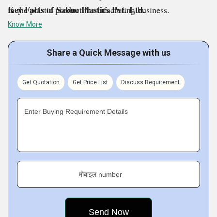
Key Facts of Saboo Plastics Pvt. Ltd.
in the plastic product manufacturing business.
Know More
Share a Quick Message with us
Get Quotation
Get Price List
Discuss Requirement
Enter Buying Requirement Details
मोबाइल number