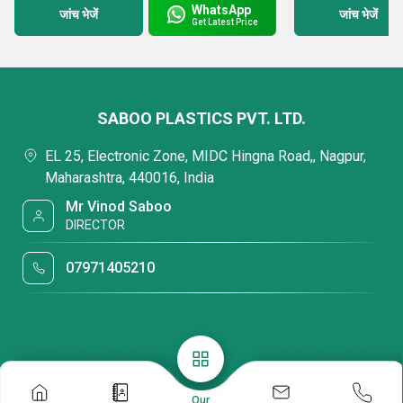
WhatsApp
जांच भेजें
जांच भेजें
Get Latest Price
SABOO PLASTICS PVT. LTD.
EL 25, Electronic Zone, MIDC Hingna Road,, Nagpur,
Maharashtra, 440016, India
Mr Vinod Saboo
DIRECTOR
07971405210
Our