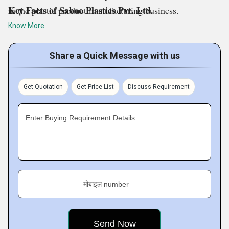
Key Facts of Saboo Plastics Pvt. Ltd.
in the plastic product manufacturing business.
Know More
Share a Quick Message with us
Get Quotation
Get Price List
Discuss Requirement
Enter Buying Requirement Details
मोबाइल number